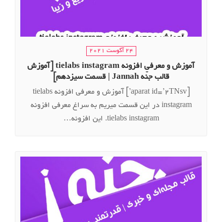
24 آگوست 2021
آموزش و معرفی افزونه tielabs instagram [آموزش
قالب جنّه Jannah | قسمت سیزدهم]
[aparat id=’2TNsv’] آموزش و معرفی افزونه tielabs
instagram در این قسمت میریم به سراغ معرفی افزونه
tielabs instagram. این افزونه…