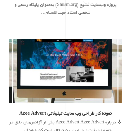
پروژه وب‌سایت تَشَیُّع (Shiism.org) به‌عنوان پایگاه رسمی و
شخصی استاد حجت‌الاسلام…
نمونه کار طراحی وب سایت تبلیغاتی Azee Advert
🌟 درباره Azee Advert Azee Advert یکی از آژانس‌های خلاق در
حوزه تبلیغات و بازاریابی دیجیتال است که با هدف…